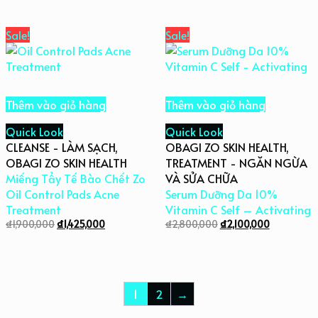
Sale!
Sale!
Thêm vào giỏ hàng
Thêm vào giỏ hàng
Quick Look
Quick Look
CLEANSE - LÀM SẠCH
,
OBAGI ZO SKIN HEALTH
,
OBAGI ZO SKIN HEALTH
TREATMENT - NGĂN NGỪA
Miếng Tẩy Tế Bào Chết Zo
VÀ SỬA CHỮA
Oil Control Pads Acne
Serum Dưỡng Da 10%
Treatment
Vitamin C Self – Activating
₫
1,900,000
₫
1,425,000
₫
2,800,000
₫
2,100,000
1
2
→