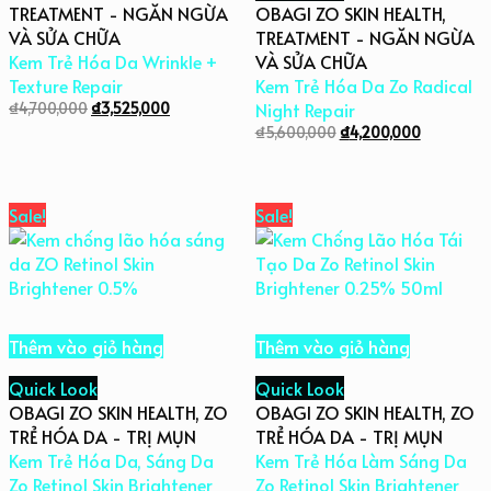
TREATMENT - NGĂN NGỪA
OBAGI ZO SKIN HEALTH
,
VÀ SỬA CHỮA
TREATMENT - NGĂN NGỪA
Kem Trẻ Hóa Da Wrinkle +
VÀ SỬA CHỮA
Texture Repair
Kem Trẻ Hóa Da Zo Radical
₫
4,700,000
₫
3,525,000
Night Repair
₫
5,600,000
₫
4,200,000
Sale!
Sale!
Thêm vào giỏ hàng
Thêm vào giỏ hàng
Quick Look
Quick Look
OBAGI ZO SKIN HEALTH
,
ZO
OBAGI ZO SKIN HEALTH
,
ZO
TRẺ HÓA DA - TRỊ MỤN
TRẺ HÓA DA - TRỊ MỤN
Kem Trẻ Hóa Da, Sáng Da
Kem Trẻ Hóa Làm Sáng Da
Zo Retinol Skin Brightener
Zo Retinol Skin Brightener