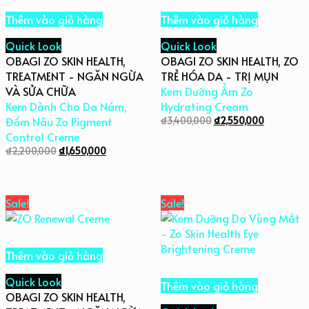
Thêm vào giỏ hàng
Thêm vào giỏ hàng
Quick Look
Quick Look
OBAGI ZO SKIN HEALTH
,
OBAGI ZO SKIN HEALTH
,
ZO
TREATMENT - NGĂN NGỪA
TRẺ HÓA DA - TRỊ MỤN
VÀ SỬA CHỮA
Kem Dưỡng Ẩm Zo
Kem Dành Cho Da Nám,
Hydrating Cream
Đốm Nâu Zo Pigment
₫
3,400,000
₫
2,550,000
Control Creme
₫
2,200,000
₫
1,650,000
Sale!
Sale!
Thêm vào giỏ hàng
Quick Look
Thêm vào giỏ hàng
OBAGI ZO SKIN HEALTH
,