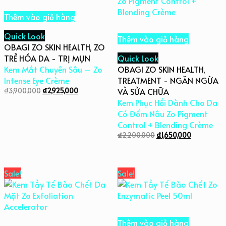
Thêm vào giỏ hàng
Quick Look
Thêm vào giỏ hàng
OBAGI ZO SKIN HEALTH
,
ZO
TRẺ HÓA DA - TRỊ MỤN
Quick Look
Kem Mắt Chuyên Sâu – Zo
OBAGI ZO SKIN HEALTH
,
Intense Eye Crème
TREATMENT - NGĂN NGỪA
₫
3,900,000
₫
2,925,000
VÀ SỬA CHỮA
Kem Phục Hồi Dành Cho Da
Có Đốm Nâu Zo Pigment
Control + Blending Crème
₫
2,200,000
₫
1,650,000
Sale!
Sale!
Thêm vào giỏ hàng