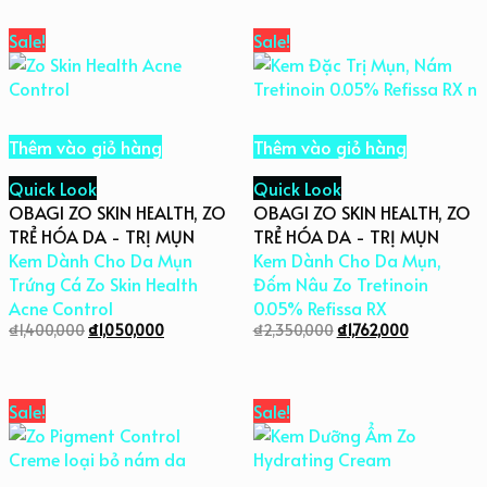
Sale!
Sale!
Thêm vào giỏ hàng
Thêm vào giỏ hàng
Quick Look
Quick Look
OBAGI ZO SKIN HEALTH
,
ZO
OBAGI ZO SKIN HEALTH
,
ZO
TRẺ HÓA DA - TRỊ MỤN
TRẺ HÓA DA - TRỊ MỤN
Kem Dành Cho Da Mụn
Kem Dành Cho Da Mụn,
Trứng Cá Zo Skin Health
Đốm Nâu Zo Tretinoin
Acne Control
0.05% Refissa RX
₫
1,400,000
₫
1,050,000
₫
2,350,000
₫
1,762,000
Sale!
Sale!