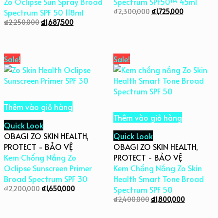
Zo Oclipse Sun Spray Broad
Spectrum SPF50™ 45ml
Spectrum SPF 50 118ml
₫
2,300,000
₫
1,725,000
₫
2,250,000
₫
1,687,500
Sale!
Sale!
Thêm vào giỏ hàng
Thêm vào giỏ hàng
Quick Look
OBAGI ZO SKIN HEALTH
,
Quick Look
PROTECT - BẢO VỆ
OBAGI ZO SKIN HEALTH
,
Kem Chống Nắng Zo
PROTECT - BẢO VỆ
Oclipse Sunscreen Primer
Kem Chống Nắng Zo Skin
Broad Spectrum SPF 30
Health Smart Tone Broad
₫
2,200,000
₫
1,650,000
Spectrum SPF 50
₫
2,400,000
₫
1,800,000