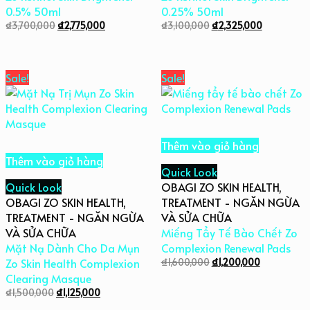
0.5% 50ml
0.25% 50ml
₫
3,700,000
₫
2,775,000
₫
3,100,000
₫
2,325,000
Sale!
Sale!
Thêm vào giỏ hàng
Thêm vào giỏ hàng
Quick Look
Quick Look
OBAGI ZO SKIN HEALTH
,
OBAGI ZO SKIN HEALTH
,
TREATMENT - NGĂN NGỪA
TREATMENT - NGĂN NGỪA
VÀ SỬA CHỮA
VÀ SỬA CHỮA
Miếng Tẩy Tế Bào Chết Zo
Mặt Nạ Dành Cho Da Mụn
Complexion Renewal Pads
Zo Skin Health Complexion
₫
1,600,000
₫
1,200,000
Clearing Masque
₫
1,500,000
₫
1,125,000