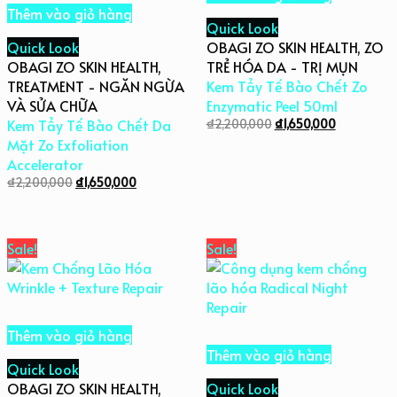
Thêm vào giỏ hàng
Quick Look
Quick Look
OBAGI ZO SKIN HEALTH
,
ZO
OBAGI ZO SKIN HEALTH
,
TRẺ HÓA DA - TRỊ MỤN
TREATMENT - NGĂN NGỪA
Kem Tẩy Tế Bào Chết Zo
VÀ SỬA CHỮA
Enzymatic Peel 50ml
Kem Tẩy Tế Bào Chết Da
₫
2,200,000
₫
1,650,000
Mặt Zo Exfoliation
Accelerator
₫
2,200,000
₫
1,650,000
Sale!
Sale!
Thêm vào giỏ hàng
Thêm vào giỏ hàng
Quick Look
OBAGI ZO SKIN HEALTH
,
Quick Look