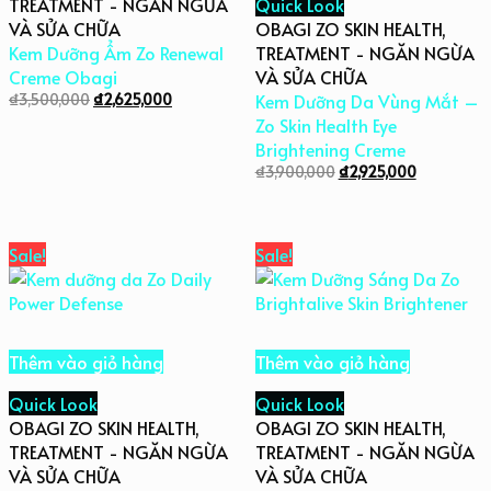
TREATMENT - NGĂN NGỪA
Quick Look
VÀ SỬA CHỮA
OBAGI ZO SKIN HEALTH
,
Kem Dưỡng Ẩm Zo Renewal
TREATMENT - NGĂN NGỪA
Creme Obagi
VÀ SỬA CHỮA
₫
3,500,000
₫
2,625,000
Kem Dưỡng Da Vùng Mắt –
Zo Skin Health Eye
Brightening Creme
₫
3,900,000
₫
2,925,000
Sale!
Sale!
Thêm vào giỏ hàng
Thêm vào giỏ hàng
Quick Look
Quick Look
OBAGI ZO SKIN HEALTH
,
OBAGI ZO SKIN HEALTH
,
TREATMENT - NGĂN NGỪA
TREATMENT - NGĂN NGỪA
VÀ SỬA CHỮA
VÀ SỬA CHỮA