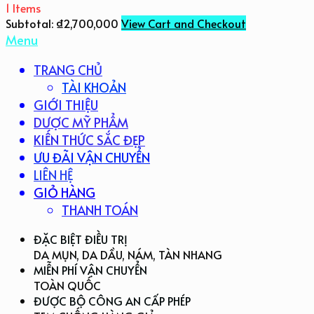
1 Items
Subtotal:
₫
2,700,000
View Cart and Checkout
Menu
TRANG CHỦ
TÀI KHOẢN
GIỚI THIỆU
DƯỢC MỸ PHẨM
KIẾN THỨC SẮC ĐẸP
ƯU ĐÃI VẬN CHUYỂN
LIÊN HỆ
GIỎ HÀNG
THANH TOÁN
ĐẶC BIỆT ĐIỀU TRỊ
DA MỤN, DA DẦU, NÁM, TÀN NHANG
MIỄN PHÍ VẬN CHUYỂN
TOÀN QUỐC
ĐƯỢC BỘ CÔNG AN CẤP PHÉP