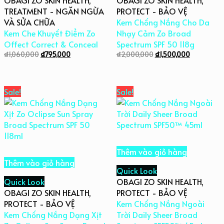
TREATMENT - NGĂN NGỪA
PROTECT - BẢO VỆ
VÀ SỬA CHỮA
Kem Chống Nắng Cho Da
Kem Che Khuyết Điểm Zo
Nhạy Cảm Zo Broad
Offect Correct & Conceal
Spectrum SPF 50 118g
₫
1,060,000
₫
795,000
₫
2,000,000
₫
1,500,000
Sale!
Sale!
Thêm vào giỏ hàng
Thêm vào giỏ hàng
Quick Look
Quick Look
OBAGI ZO SKIN HEALTH
,
OBAGI ZO SKIN HEALTH
,
PROTECT - BẢO VỆ
PROTECT - BẢO VỆ
Kem Chống Nắng Ngoài
Kem Chống Nắng Dạng Xịt
Trời Daily Sheer Broad