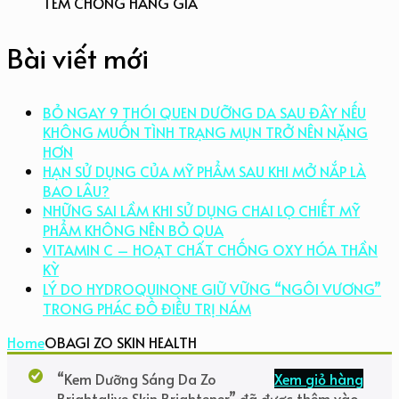
TEM CHỐNG HÀNG GIẢ
Bài viết mới
BỎ NGAY 9 THÓI QUEN DƯỠNG DA SAU ĐÂY NẾU
KHÔNG MUỐN TÌNH TRẠNG MỤN TRỞ NÊN NẶNG
HƠN
HẠN SỬ DỤNG CỦA MỸ PHẨM SAU KHI MỞ NẮP LÀ
BAO LÂU?
NHỮNG SAI LẦM KHI SỬ DỤNG CHAI LỌ CHIẾT MỸ
PHẨM KHÔNG NÊN BỎ QUA
VITAMIN C – HOẠT CHẤT CHỐNG OXY HÓA THẦN
KỲ
LÝ DO HYDROQUINONE GIỮ VỮNG “NGÔI VƯƠNG”
TRONG PHÁC ĐỒ ĐIỀU TRỊ NÁM
Home
OBAGI ZO SKIN HEALTH
“Kem Dưỡng Sáng Da Zo
Xem giỏ hàng
Brightalive Skin Brightener” đã được thêm vào