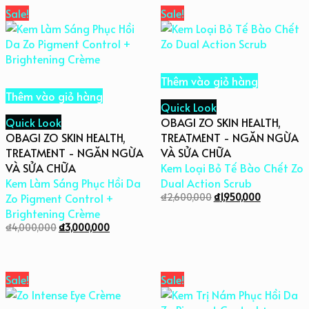
Sale!
Sale!
Thêm vào giỏ hàng
Thêm vào giỏ hàng
Quick Look
Quick Look
OBAGI ZO SKIN HEALTH
,
OBAGI ZO SKIN HEALTH
,
TREATMENT - NGĂN NGỪA
TREATMENT - NGĂN NGỪA
VÀ SỬA CHỮA
VÀ SỬA CHỮA
Kem Loại Bỏ Tế Bào Chết Zo
Kem Làm Sáng Phục Hồi Da
Dual Action Scrub
Zo Pigment Control +
₫
2,600,000
₫
1,950,000
Brightening Crème
₫
4,000,000
₫
3,000,000
Sale!
Sale!