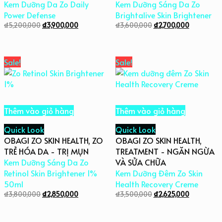
Kem Dưỡng Da Zo Daily
Kem Dưỡng Sáng Da Zo
Power Defense
Brightalive Skin Brightener
₫
5,200,000
₫
3,900,000
₫
3,600,000
₫
2,700,000
Sale!
Sale!
Thêm vào giỏ hàng
Thêm vào giỏ hàng
Quick Look
Quick Look
OBAGI ZO SKIN HEALTH
,
ZO
OBAGI ZO SKIN HEALTH
,
TRẺ HÓA DA - TRỊ MỤN
TREATMENT - NGĂN NGỪA
Kem Dưỡng Sáng Da Zo
VÀ SỬA CHỮA
Retinol Skin Brightener 1%
Kem Dưỡng Đêm Zo Skin
50ml
Health Recovery Creme
₫
3,800,000
₫
2,850,000
₫
3,500,000
₫
2,625,000