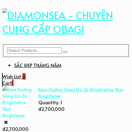
SẮC ĐẸP THÁNG NĂM
Wish List
0
Cart
1
Kem Dưỡng Sáng Da Zo Brightalive Skin
Brightener
Quantity:
1
₫
2,700,000
×
₫
2,700,000