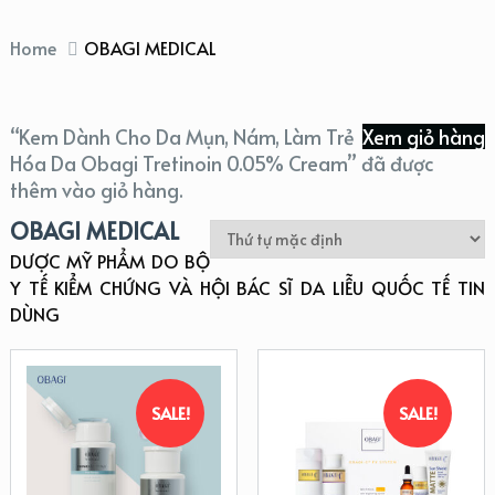
Home
OBAGI MEDICAL
“Kem Dành Cho Da Mụn, Nám, Làm Trẻ
Xem giỏ hàng
Hóa Da Obagi Tretinoin 0.05% Cream” đã được
thêm vào giỏ hàng.
OBAGI MEDICAL
DƯỢC MỸ PHẨM DO BỘ
Y TẾ KIỂM CHỨNG VÀ HỘI BÁC SĨ DA LIỄU QUỐC TẾ TIN
DÙNG
SALE!
SALE!