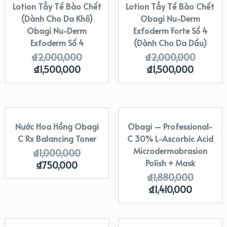
Lotion Tẩy Tế Bào Chết
Lotion Tẩy Tế Bào Chết
SALE!
SALE!
(Dành Cho Da Khô)
Obagi Nu-Derm
Obagi Nu-Derm
Exfoderm Forte Số 4
Exfoderm Số 4
(Dành Cho Da Dầu)
₫
2,000,000
₫
2,000,000
₫
1,500,000
₫
1,500,000
Nước Hoa Hồng Obagi
Obagi – Professional-
SALE!
SALE!
C Rx Balancing Toner
C 30% L-Ascorbic Acid
Microdermabrasion
₫
1,000,000
Polish + Mask
₫
750,000
₫
1,880,000
₫
1,410,000