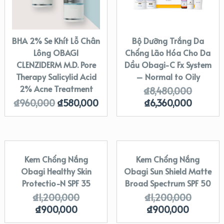
BHA 2% Se Khít Lỗ Chân
Bộ Dưỡng Trắng Da
Lông OBAGI
Chống Lão Hóa Cho Da
CLENZIDERM M.D. Pore
Dầu Obagi-C Fx System
Therapy Salicylid Acid
– Normal to Oily
2% Acne Treatment
₫
8,480,000
₫
960,000
₫
580,000
₫
6,360,000
Kem Chống Nắng
Kem Chống Nắng
SALE!
SALE!
Obagi Healthy Skin
Obagi Sun Shield Matte
Protectio-N SPF 35
Broad Spectrum SPF 50
₫
1,200,000
₫
1,200,000
₫
900,000
₫
900,000