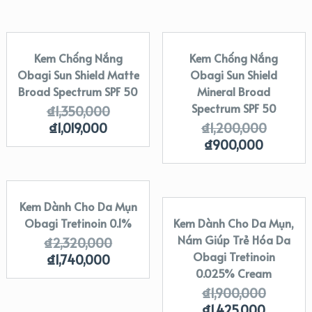
Kem Chống Nắng
Kem Chống Nắng
SALE!
SALE!
Obagi Sun Shield Matte
Obagi Sun Shield
Broad Spectrum SPF 50
Mineral Broad
Spectrum SPF 50
₫
1,350,000
₫
1,019,000
₫
1,200,000
₫
900,000
Kem Dành Cho Da Mụn
SALE!
Obagi Tretinoin 0.1%
Kem Dành Cho Da Mụn,
SALE!
Nám Giúp Trẻ Hóa Da
₫
2,320,000
Obagi Tretinoin
₫
1,740,000
0.025% Cream
₫
1,900,000
₫
1,425,000