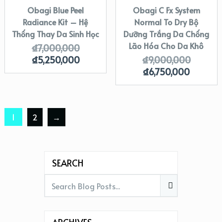
Obagi Blue Peel
Obagi C Fx System
SALE!
SALE!
Radiance Kit – Hệ
Normal To Dry Bộ
Thống Thay Da Sinh Học
Dưỡng Trắng Da Chống
Lão Hóa Cho Da Khô
₫
7,000,000
₫
5,250,000
₫
9,000,000
₫
6,750,000
1
2
→
SEARCH