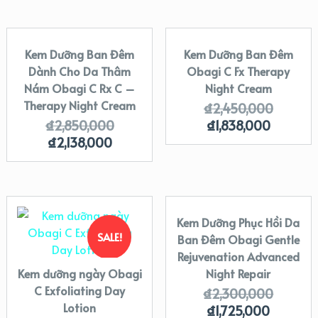
Kem Dưỡng Ban Đêm
Kem Dưỡng Ban Đêm
SALE!
SALE!
Dành Cho Da Thâm
Obagi C Fx Therapy
Nám Obagi C Rx C –
Night Cream
Therapy Night Cream
₫
2,450,000
₫
2,850,000
₫
1,838,000
₫
2,138,000
Kem Dưỡng Phục Hồi Da
SALE!
SALE!
Ban Đêm Obagi Gentle
Rejuvenation Advanced
Kem dưỡng ngày Obagi
Night Repair
C Exfoliating Day
₫
2,300,000
Lotion
₫
1,725,000