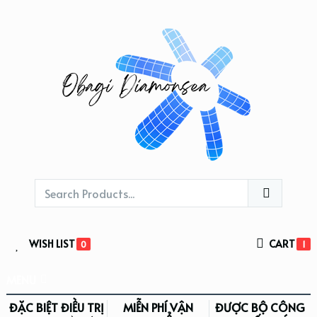
WISH LIST
CART
0
1
MENU
ĐẶC BIỆT ĐIỀU TRỊ
MIỄN PHÍ VẬN
ĐƯỢC BỘ CÔNG