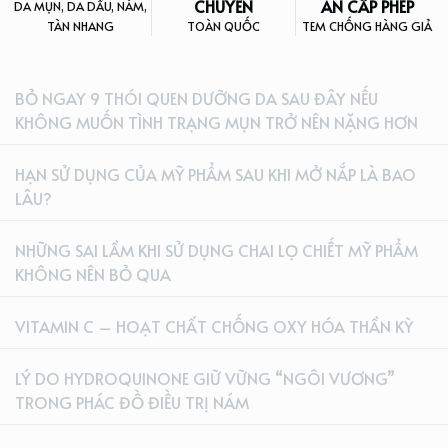
CHUYỂN
AN CẤP PHÉP
DA MỤN, DA DẦU, NÁM,
TÀN NHANG
TOÀN QUỐC
TEM CHỐNG HÀNG GIẢ
Bài viết mới
BỎ NGAY 9 THÓI QUEN DƯỠNG DA SAU ĐÂY NẾU
KHÔNG MUỐN TÌNH TRẠNG MỤN TRỞ NÊN NẶNG HƠN
HẠN SỬ DỤNG CỦA MỸ PHẨM SAU KHI MỞ NẮP LÀ BAO
LÂU?
NHỮNG SAI LẦM KHI SỬ DỤNG CHAI LỌ CHIẾT MỸ PHẨM
KHÔNG NÊN BỎ QUA
VITAMIN C – HOẠT CHẤT CHỐNG OXY HÓA THẦN KỲ
LÝ DO HYDROQUINONE GIỮ VỮNG “NGÔI VƯƠNG”
TRONG PHÁC ĐỒ ĐIỀU TRỊ NÁM