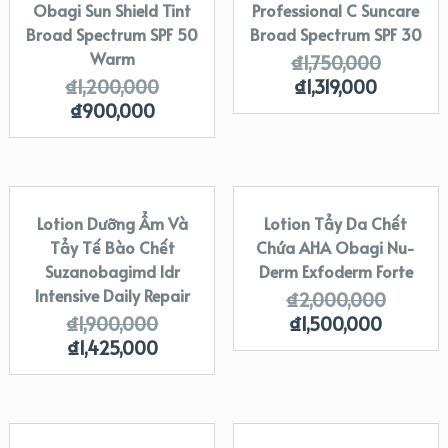
Obagi Sun Shield Tint
Professional C Suncare
Broad Spectrum SPF 50
Broad Spectrum SPF 30
Warm
₫
1,750,000
₫
1,200,000
₫
1,319,000
₫
900,000
Lotion Dưỡng Ẩm Và
Lotion Tẩy Da Chết
SALE!
SALE!
Tẩy Tế Bào Chết
Chứa AHA Obagi Nu-
Suzanobagimd Idr
Derm Exfoderm Forte
Intensive Daily Repair
₫
2,000,000
₫
1,900,000
₫
1,500,000
₫
1,425,000