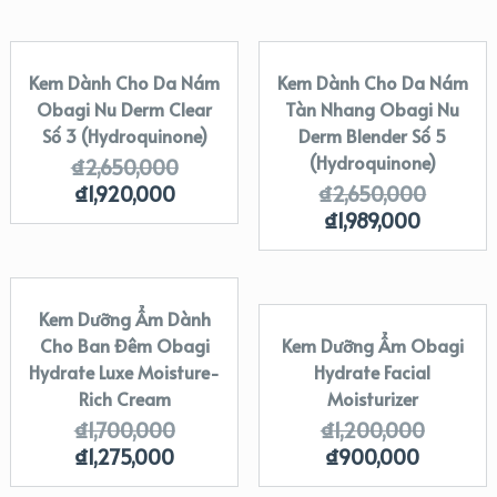
Kem Dành Cho Da Nám
Kem Dành Cho Da Nám
SALE!
SALE!
Obagi Nu Derm Clear
Tàn Nhang Obagi Nu
Số 3 (Hydroquinone)
Derm Blender Số 5
(Hydroquinone)
₫
2,650,000
₫
1,920,000
₫
2,650,000
₫
1,989,000
Kem Dưỡng Ẩm Dành
SALE!
Cho Ban Đêm Obagi
Kem Dưỡng Ẩm Obagi
SALE!
Hydrate Luxe Moisture-
Hydrate Facial
Rich Cream
Moisturizer
₫
1,700,000
₫
1,200,000
₫
1,275,000
₫
900,000