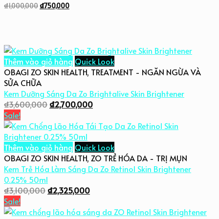
₫
1,000,000
₫
750,000
Thêm vào giỏ hàng
Quick Look
OBAGI ZO SKIN HEALTH
,
TREATMENT - NGĂN NGỪA VÀ
SỬA CHỮA
Kem Dưỡng Sáng Da Zo Brightalive Skin Brightener
₫
3,600,000
₫
2,700,000
Sale!
Thêm vào giỏ hàng
Quick Look
OBAGI ZO SKIN HEALTH
,
ZO TRẺ HÓA DA - TRỊ MỤN
Kem Trẻ Hóa Làm Sáng Da Zo Retinol Skin Brightener
0.25% 50ml
₫
3,100,000
₫
2,325,000
Sale!