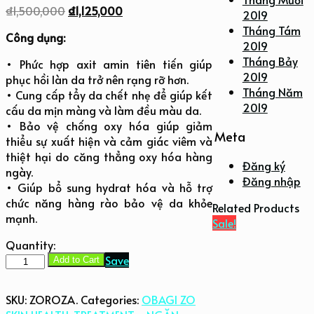
₫
1,500,000
₫
1,125,000
2019
Tháng Tám
Công dụng:
2019
Tháng Bảy
• Phức hợp axit amin tiên tiến giúp
2019
phục hồi làn da trở nên rạng rỡ hơn.
Tháng Năm
• Cung cấp tẩy da chết nhẹ để giúp kết
2019
cấu da mịn màng và làm đều màu da.
• Bảo vệ chống oxy hóa giúp giảm
Meta
thiểu sự xuất hiện và cảm giác viêm và
thiệt hại do căng thẳng oxy hóa hàng
Đăng ký
ngày.
Đăng nhập
• Giúp bổ sung hydrat hóa và hỗ trợ
chức năng hàng rào bảo vệ da khỏe
Related Products
mạnh.
Sale!
Quantity:
Tẩy
Save
Add to Cart
Da
Chết
SKU:
ZOROZA
.
Categories:
OBAGI ZO
Zo