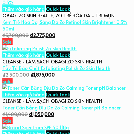
Thêm vào giỏ hàng
Quick Look
OBAGI ZO SKIN HEALTH
,
ZO TRẺ HÓA DA - TRỊ MỤN
Kem Trẻ Hóa Da, Sáng Da Zo Retinol Skin Brightener 0.5%
50ml
₫
3,700,000
₫
2,775,000
Sale!
Thêm vào giỏ hàng
Quick Look
CLEANSE - LÀM SẠCH
,
OBAGI ZO SKIN HEALTH
Tẩy Tế Bào Chết Exfoliating Polish Zo Skin Health
₫
2,500,000
₫
1,875,000
Sale!
Thêm vào giỏ hàng
Quick Look
CLEANSE - LÀM SẠCH
,
OBAGI ZO SKIN HEALTH
Toner Cân Bằng Dịu Da Zo Calming Toner pH Balancer
₫
1,400,000
₫
1,050,000
Sale!
Thêm vào giỏ hàng
Quick Look