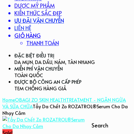
DƯỢC MỸ PHẨM
KIẾN THỨC SẮC ĐẸP
ƯU ĐÃI VẬN CHUYỂN
LIÊN HỆ
GIỎ HÀNG
THANH TOÁN
ĐẶC BIỆT ĐIỀU TRỊ
DA MỤN, DA DẦU, NÁM, TÀN NHANG
MIỄN PHÍ VẬN CHUYỂN
TOÀN QUỐC
ĐƯỢC BỘ CÔNG AN CẤP PHÉP
TEM CHỐNG HÀNG GIẢ
Home
OBAGI ZO SKIN HEALTH
TREATMENT - NGĂN NGỪA
VÀ SỬA CHỮA
Tẩy Da Chết Zo ROZATROL®Serum Cho Da
Nhạy Cảm
Search
Sale!