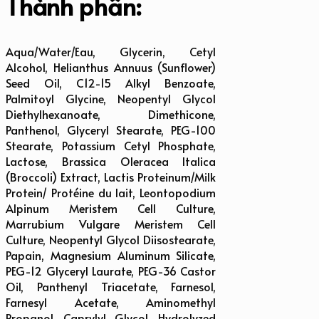
Thành phần:
Aqua/Water/Eau, Glycerin, Cetyl
Alcohol, Helianthus Annuus (Sunflower)
Seed Oil, C12-15 Alkyl Benzoate,
Palmitoyl Glycine, Neopentyl Glycol
Diethylhexanoate, Dimethicone,
Panthenol, Glyceryl Stearate, PEG-100
Stearate, Potassium Cetyl Phosphate,
Lactose, Brassica Oleracea Italica
(Broccoli) Extract, Lactis Proteinum/Milk
Protein/ Protéine du lait, Leontopodium
Alpinum Meristem Cell Culture,
Marrubium Vulgare Meristem Cell
Culture, Neopentyl Glycol Diisostearate,
Papain, Magnesium Aluminum Silicate,
PEG-12 Glyceryl Laurate, PEG-36 Castor
Oil, Panthenyl Triacetate, Farnesol,
Farnesyl Acetate, Aminomethyl
Propanol, Caprylyl Glycol, Hydrolyzed