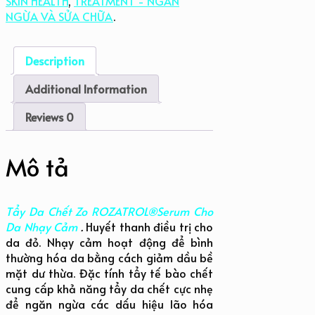
SKIN HEALTH
,
TREATMENT - NGĂN
ROZATROL®Serum
NGỪA VÀ SỬA CHỮA
.
Cho
Da
Nhạy
Description
Cảm
số
Additional Information
lượng
Reviews
0
Mô tả
Tẩy Da Chết Zo ROZATROL®Serum Cho
Da Nhạy Cảm
.
Huyết thanh điều trị cho
da đỏ. Nhạy cảm hoạt động để bình
thường hóa da bằng cách giảm dầu bề
mặt dư thừa. Đặc tính tẩy tế bào chết
cung cấp khả năng tẩy da chết cực nhẹ
để ngăn ngừa các dấu hiệu lão hóa