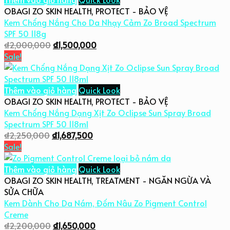
OBAGI ZO SKIN HEALTH
,
PROTECT - BẢO VỆ
Kem Chống Nắng Cho Da Nhạy Cảm Zo Broad Spectrum
SPF 50 118g
₫
2,000,000
₫
1,500,000
Sale!
Thêm vào giỏ hàng
Quick Look
OBAGI ZO SKIN HEALTH
,
PROTECT - BẢO VỆ
Kem Chống Nắng Dạng Xịt Zo Oclipse Sun Spray Broad
Spectrum SPF 50 118ml
₫
2,250,000
₫
1,687,500
Sale!
Thêm vào giỏ hàng
Quick Look
OBAGI ZO SKIN HEALTH
,
TREATMENT - NGĂN NGỪA VÀ
SỬA CHỮA
Kem Dành Cho Da Nám, Đốm Nâu Zo Pigment Control
Creme
₫
2,200,000
₫
1,650,000