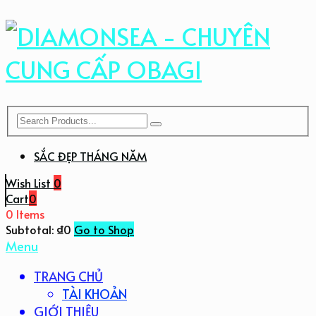
SẮC ĐẸP THÁNG NĂM
Wish List
0
Cart
0
0 Items
Subtotal:
₫
0
Go to Shop
Menu
TRANG CHỦ
TÀI KHOẢN
GIỚI THIỆU