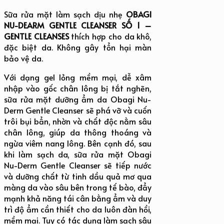
Sữa rửa mặt làm sạch dịu nhẹ
OBAGI
NU-DEARM GENTLE CLEANSER
SỐ 1 –
GENTLE CLEANSES
thích hợp cho da khô,
đặc biệt da. Không gây tổn hại màn
bảo vệ da.
Với dạng gel lỏng mềm mại, dễ xâm
nhập vào gốc chân lông bị tắt nghẽn,
sữa rửa mặt dưỡng ẩm da Obagi Nu-
Derm Gentle Cleanser sẽ phá vỡ và cuốn
trôi bụi bẩn, nhờn và chất độc nằm sâu
chân lông, giúp da thông thoáng và
ngừa viêm nang lông. Bên cạnh đó, sau
khi làm sạch da, sữa rửa mặt Obagi
Nu-Derm Gentle Cleanser sẽ tiếp nước
và dưỡng chất từ tinh dầu quả mơ qua
màng da vào sâu bên trong tế bào, đẩy
mạnh khả năng tái cân bằng ẩm và duy
trì độ ẩm cần thiết cho da luôn đàn hồi,
mềm mại. Tuy có tác dụng làm sạch sâu