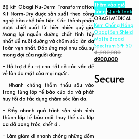
Thêm vào giỏ
Bộ kit Obagi Nu-Derm Transformation
hàng
Quick Look
Kit Norm-Dry được sản xuất theo công
OBAGI MEDICAL
nghệ bào chế tiên tiến. Các thành phần
Kem Chống Nắng
được chiết xuất từ thiên nhiên quý giá.
Obagi Sun Shield
Mang lại nguồn dưỡng chất tinh túy
Matte Broad
nhất để nuôi dưỡng và chăm sóc làn da
Spectrum SPF 50
toàn vẹn nhất. Đáp ứng mọi nhu cầu, sự
₫
1,200,000
mong đợi của người dùng:
₫
900,000
+ Hỗ trợ điều trị cho tất cả các vấn đề
về làn da mặt của mọi người.
Secure
+ Nhanh chóng thẩm thấu sâu vào
trong từng lớp tế bào của da và phát
huy tối đa tác dụng chăm sóc làn da.
+ Đẩy nhanh quá trình sản sinh hình
thành lớp tế bào mới thay thế các lớp
da đã bong tróc, chết đi.
+ Làm giảm đi nhanh chóng những đốm