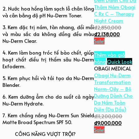
Thâm Nám Obagi
2. Nước hoa hồng làm sạch lỗ chân lông
C Rx C – Therapy
và cân bằng độ pH Nu-Derm Toner.
Night Cream
3. Kem đặc trị nám, tàn nhang, đồi mồi
₫
2,850,000
và màu sắc da không đồng đều màu
₫
2,138,000
Nu-Derm Clear.
Sale!
4. Kem làm bong tróc tế bào chết, giúp
Thêm vào giỏ
hoạt chất điều trị thấm sâu Nu-Derm
hàng
Quick Look
Exfoderm.
OBAGI MEDICAL
Obagi Nu-Derm
5. Kem phục hồi và tái tạo da Nu-Derm
Transformation
Blender.
Norm-Oily – Bộ
Dưỡng Dành Cho
6. Kem dưỡng ẩm cho da suốt cả ngày
Da Nám Toàn
Nu-Derm Hydrate.
Diện (Da Dầu)
7. Kem chống nắng Nu-Derm Sun Shield
₫
11,200,000
Matte Broad Spectrum SPF 50.
₫
9,000,000
Sale!
CÔNG NĂNG VƯỢT TRỘI?