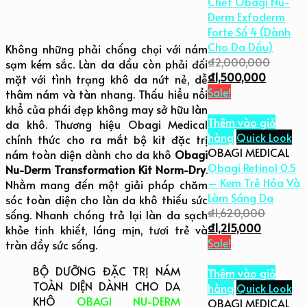
Chết Obagi Nu-
Nám
Derm Exfoderm
Toàn
Forte Số 4 (Dành
Diện
Cho Da Dầu)
Không những phải chống chọi với nám
(Da
₫
2,000,000
sạm kém sắc. Làn da dầu còn phải đối
Khô)
₫
1,500,000
mặt với tình trạng khô da nứt nẻ, dễ
số
Sale!
thâm nám và tàn nhang. Thấu hiểu nổi
lượng
khổ của phái đẹp không may sở hữu làn
Thêm vào giỏ
da khô. Thương hiệu Obagi Medical
hàng
Quick Look
chính thức cho ra mắt bộ kit đặc trị
OBAGI MEDICAL
nám toàn diện dành cho da khô
Obagi
Obagi Retinol 0.5
Nu-Derm Transformation Kit Norm-Dry
.
– Kem Trẻ Hóa Và
Nhằm mang đến một giải pháp chăm
Làm Sáng Da
sóc toàn diện cho làn da khô thiếu sức
₫
1,620,000
sống. Nhanh chóng trả lại làn da sạch
₫
1,215,000
khỏe tinh khiết, láng mịn, tươi trẻ và
Sale!
tràn đầy sức sống.
BỘ DƯỠNG ĐẶC TRỊ NÁM
Thêm vào giỏ
TOÀN DIỆN DÀNH CHO DA
hàng
Quick Look
KHÔ
OBAGI NU-DERM
OBAGI MEDICAL