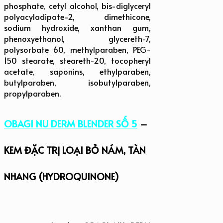
phosphate, cetyl alcohol, bis-diglyceryl
polyacyladipate-2, dimethicone,
sodium hydroxide, xanthan gum,
phenoxyethanol, glycereth-7,
polysorbate 60, methylparaben, PEG-
150 stearate, steareth-20, tocopheryl
acetate, saponins, ethylparaben,
butylparaben, isobutylparaben,
propylparaben.
OBAGI NU DERM BLENDER SỐ 5
–
KEM ĐẶC TRỊ LOẠI BỎ NÁM, TÀN
NHANG (HYDROQUINONE)