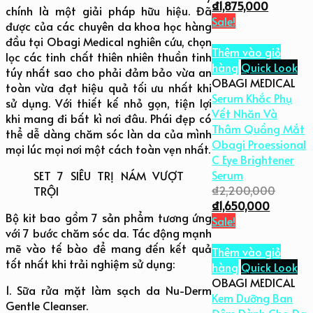
₫
1,875,000
chính là một giải pháp hữu hiệu. Đã
Sale!
được của các chuyên da khoa học hàng
đầu tại Obagi Medical nghiên cứu, chọn
Thêm vào giỏ
lọc các tinh chất thiên nhiên thuần tinh
hàng
Quick Look
túy nhất sao cho phải đảm bảo vừa an
OBAGI MEDICAL
toàn vừa đạt hiệu quả tối ưu nhất khi
Serum Khắc Phụ
sử dụng. Với thiết kế nhỏ gọn, tiện lợi
Vết Nhăn Và
khi mang đi bất kì nơi đâu. Phái đẹp có
Thâm Quầng Mắt
thể dễ dàng chăm sóc làn da của mình
Obagi Proessional
mọi lúc mọi nơi một cách toàn vẹn nhất.
C Eye Brightener
Serum
SET 7 SIÊU TRỊ NÁM VƯỢT
₫
2,200,000
TRỘI
₫
1,650,000
Bộ kit bao gồm 7 sản phẩm tương ứng
Sale!
với 7 bước chăm sóc da. Tác động mạnh
mẽ vào tế bào để mang đến kết quả
Thêm vào giỏ
tốt nhất khi trải nghiệm sử dụng:
hàng
Quick Look
OBAGI MEDICAL
1. Sữa rửa mặt làm sạch da Nu-Derm
Kem Dưỡng Ban
Gentle Cleanser.
Đêm Dành Cho Da