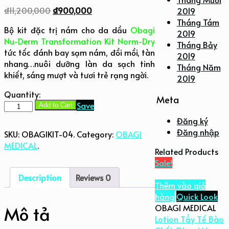
₫
11,200,000
₫
900,000
2019
Tháng Tám
Bộ kit đặc trị nám cho da dầu
Obagi
2019
Nu-Derm Transformation Kit Norm-Dry
Tháng Bảy
tức tốc đánh bay sạm nám, đồi mồi, tàn
2019
nhang…nuôi dưỡng làn da sạch tinh
Tháng Năm
khiết, sáng mượt và tươi trẻ rạng ngời.
2019
Quantity:
Meta
Obagi
Save
Add to Cart
Nu-
Đăng ký
Derm
Đăng nhập
SKU:
OBAGIKIT-04
.
Category:
OBAGI
Transformation
MEDICAL
.
Norm-
Related Products
Dry
Sale!
–
Description
Reviews
0
Bộ
Thêm vào giỏ
Dưỡng
hàng
Quick Look
Dành
OBAGI MEDICAL
Mô tả
Cho
Lotion Tẩy Tế Bào
Da