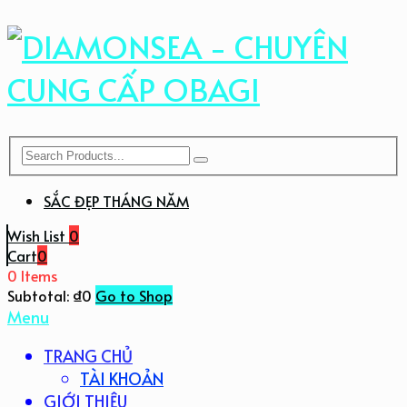
SẮC ĐẸP THÁNG NĂM
Wish List
0
Cart
0
0 Items
Subtotal:
₫
0
Go to Shop
Menu
TRANG CHỦ
TÀI KHOẢN
GIỚI THIỆU