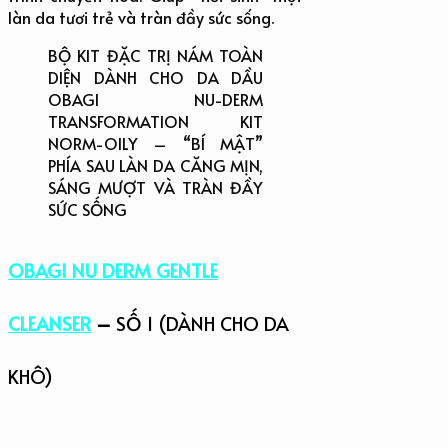
làn da tươi trẻ và tràn đầy sức sống.
BỘ KIT ĐẶC TRỊ NÁM TOÀN
DIỆN DÀNH CHO DA DẦU
OBAGI NU-DERM
TRANSFORMATION KIT
NORM-OILY – “BÍ MẬT”
PHÍA SAU LÀN DA CĂNG MỊN,
SÁNG MƯỢT VÀ TRÀN ĐẦY
SỨC SỐNG
OBAGI NU DERM GENTLE
CLEANSER
–
SỐ 1 (DÀNH CHO DA
KHÔ)