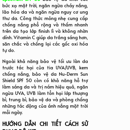
bức xạ mặt trời, ngăn ngừa cháy nắng,
lão hóa da và ngăn ngừa nguy cơ ung
thư da. Công thức mỏng nhẹ cung cấp
chống nắng phổ rộng và thấm nhanh
trên da tạo lớp finish lì và không nhờn
dính. Vitamin C giúp da trắng sáng hơn,
săn chắc và chống lại các gốc oxi hóa
tự do.
Ngoài khả năng bảo vệ tối ưu làn da
trước tác hại của tia UVA/UVB, kem
chống nắng, bảo vệ da Nu-Derm Sun
Shield SPF 50 còn có khả năng hỗ trợ
làm sáng da và trị nám hiệu quả, ngăn
ngừa UVA, UVB làm tổn hại lớp thượng
bì, trung bì, bảo vệ da và phòng chống
những tác động của ánh nắng mặt trời
mỗi ngày.
HƯỚNG DẪN CHI TIẾT CÁCH SỬ