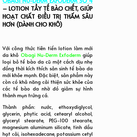
OBAGI NU-DERM EXFODERM SỐ 4
– LOTION TẨY TẾ BÀO CHẾT, GIÚP
HOẠT CHẤT ĐIỀU TRỊ THẤM SÂU
HƠN (DÀNH CHO KHÔ)
Với công thức tiên tiến lotion làm mới
da khô
Obagi Nu-Derm Exfoderm
giúp
loại bỏ tế bào da cũ một cách dịu nhẹ
đồng thời kích thích sản sinh tế bào da
mới khỏe mạnh. Đặc biệt, sản phẩm này
còn có khả năng cải thiện sức khỏe của
các tế bào da nhờ đó giảm sự hình
thành mụn trứng cá.
Thành phần:
nước, ethoxydiglycol,
glycerin, phytic acid, cetearyl alcohol,
glyceryl stearate, PEG-100 stearate,
magnesium aluminum silicate, tinh dầu
hạt cải, isohexadecane, potassium cetyl