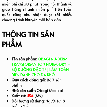
miễn phí chỉ 30 phút trong nội thành và
giao hàng nhanh miễn phí trên toàn
quốc cũng như nhận được rất nhiều
chương trình khuyến mãi hấp dẫn.
THÔNG TIN SẢN
PHẨM
Tên sản phẩm:
OBAGI NU-DERM
TRANSFORMATION NORM-DRY –
BỘ DƯỠNG ĐẶC TRỊ NÁM TOÀN
DIỆN DÀNH CHO DA KHÔ
Quy cách đóng gói:
Bộ 7 sản
phẩm
Nhà sản xuất:
Obagi Medical
Xuất xứ:
USA
(Mỹ)
Đối tượng sử dụng:
Người từ 18
tuổi trở lên