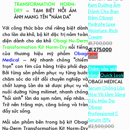
TRANSFORMATION NORM-
Kem Dưỡng Ẩm
DRY
– TẠM BIỆT NỖI ÁM
Dành Cho Ban
ẢNH MANG TÊN “NÁM DA”
Đêm Obagi
Hydrate Luxe
Với công thức bào chế riêng biệt dành
Moisture-Rich
cho làn da khô, bộ kit đặc trị nám toàn
Cream
diện dành cho da khô
Obagi Nu-Derm
₫
1,700,000
Transformation Kit Norm-Dry
nổi tiếng
₫
1,275,000
của thương hiệu mỹ phẩm
Obagi
Sale!
Medical
– Mỹ nhanh chóng “chiếm
trọn” con tim của hàng triệu phái đẹp.
Thêm vào giỏ
Bởi từng sản phẩm phục vụ từng bước
hàng
Quick Look
chăm sóc da rất đỗi chuyên nghiệp và
OBAGI MEDICAL
chất lượng. Làn da sẽ được phục vụ và
Serum Chống Lão
nuôi dưỡng từng milimet, nhanh chóng
Hóa Và Làm Sáng
“hồi sinh” làn da sạm nám, nếp nhăn…
Đều Màu Da
Trở nên trắng mịn, căng bóng và tràn
Obagi
đầy sức sống.
Professional C
Serum 15%
Mỗi sản phẩm bên trong bộ kit Obagi
₫
2,500,000
Nu-Derm Transformation Kit Norm-Dry