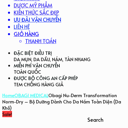
DƯỢC MỸ PHẨM
KIẾN THỨC SẮC ĐẸP
ƯU ĐÃI VẬN CHUYỂN
LIÊN HỆ
GIỎ HÀNG
THANH TOÁN
ĐẶC BIỆT ĐIỀU TRỊ
DA MỤN, DA DẦU, NÁM, TÀN NHANG
MIỄN PHÍ VẬN CHUYỂN
TOÀN QUỐC
ĐƯỢC BỘ CÔNG AN CẤP PHÉP
TEM CHỐNG HÀNG GIẢ
Home
OBAGI MEDICAL
Obagi Nu-Derm Transformation
Norm-Dry – Bộ Dưỡng Dành Cho Da Nám Toàn Diện (Da
Khô)
Sale!
Search