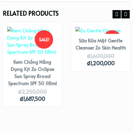
RELATED PRODUCTS
SALE!
SALE!
Sữa Rửa Mặt Gentle
Cleanser Zo Skin Health
₫
1,600,000
Kem Chống Nắng
₫
1,200,000
Dạng Xịt Zo Oclipse
Sun Spray Broad
Spectrum SPF 50 118ml
₫
2,250,000
₫
1,687,500