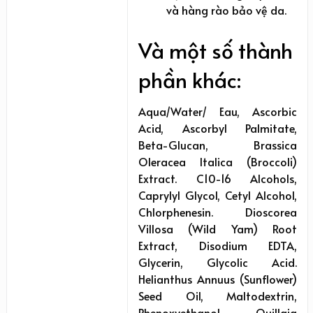
và hàng rào bảo vệ da.
Và một số thành
phần khác:
Aqua/Water/ Eau, Ascorbic
Acid, Ascorbyl Palmitate,
Beta-Glucan, Brassica
Oleracea Italica (Broccoli)
Extract. C10-16 Alcohols,
Caprylyl Glycol, Cetyl Alcohol,
Chlorphenesin. Dioscorea
Villosa (Wild Yam) Root
Extract, Disodium EDTA,
Glycerin, Glycolic Acid.
Helianthus Annuus (Sunflower)
Seed Oil, Maltodextrin,
Phenoxyethanol. Quillaja