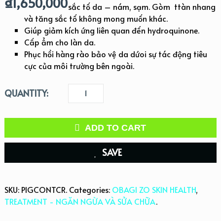
₫
1,650,000
sắc tố da – nám, sạm. Gòm ttàn nhang
và tăng sắc tố không mong muốn khác.
Giúp giảm kích ứng liên quan đến hydroquinone.
Cấp ẩm cho làn da.
Phục hồi hàng rào bảo vệ da dứoi sự tác động tiêu
cực của môi trường bên ngoài.
QUANTITY:
ADD TO CART
SAVE
SKU:
PIGCONTCR
.
Categories:
OBAGI ZO SKIN HEALTH
,
TREATMENT - NGĂN NGỪA VÀ SỬA CHỮA
.