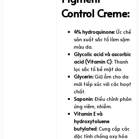
Control Creme:
4% hydroquinone:
Ức chế
sản xuất sắc tố làm sậm
màu da.
Glycolic acid và ascorbic
acid (Vitamin C)
: Thanh
lọc sắc tố bề mặt da.
Glycerin:
Giữ ẩm cho da
mới tiếp xúc với các hoạt
chất.
Saponin
: Điều chỉnh phản
ứng viêm, nhiễm.
Vitamin E và
hydroxytoluene
butylated
: Cung cấp các
đặc tính chống oxy hóa