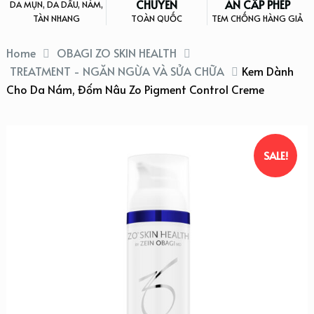
CHUYỂN
AN CẤP PHÉP
DA MỤN, DA DẦU, NÁM,
TÀN NHANG
TOÀN QUỐC
TEM CHỐNG HÀNG GIẢ
Home
OBAGI ZO SKIN HEALTH
TREATMENT - NGĂN NGỪA VÀ SỬA CHỮA
Kem Dành
Cho Da Nám, Đốm Nâu Zo Pigment Control Creme
SALE!