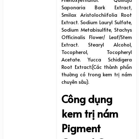
Saponaria Bark Extract,
Smilax Aristolochiifolia Root
Extract. Sodium Lauryl Sulfate,
Sodium Metabisulfite, Stachys
Officinalis Flower/ Leaf/Stem
Extract. Stearyl Alcohol,
Tocopherol, Tocopheryl
Acetate. Yucca Schidigera
Root Extract.(Các thành phần
thường có trong kem trị nám
chuyên sâu).
Công dụng
kem trị nám
Pigment