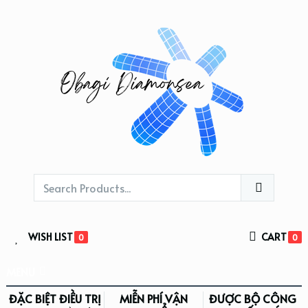
WISH LIST
CART
0
0
MENU
ĐẶC BIỆT ĐIỀU TRỊ
MIỄN PHÍ VẬN
ĐƯỢC BỘ CÔNG