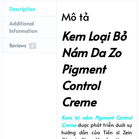
Description
Mô tả
Additional
Information
Kem Loại Bỏ
Reviews
0
Nám Da Zo
Pigment
Control
Creme
Kem trị nám Pigment Control
Creme
được phát triển dưới sự
hướng dẫn của Tiến sĩ Zein