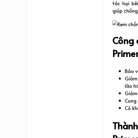
tác hại bê
giúp chống
Công 
Prime
Bảo v
Giảm 
lão h
Giảm 
Cung
Có kh
Thành