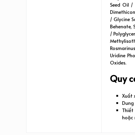
Seed Oil /
Dimethicone
/ Glycine S
Behenate, S
/ Polyglyce
Methylisot
Rosmarinus 
Uridine Ph
Oxides.
Quy c
Xuất 
Dung 
Thiết
hoặc 