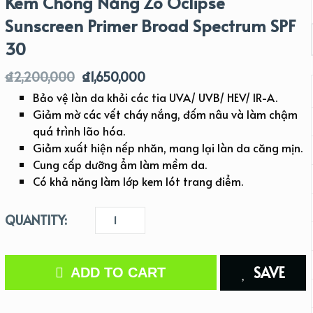
Kem Chống Nắng Zo Oclipse
Sunscreen Primer Broad Spectrum SPF
30
₫
2,200,000
₫
1,650,000
Bảo vệ làn da khỏi các tia UVA/ UVB/ HEV/ IR-A.
Giảm mờ các vết cháy nắng, đốm nâu và làm chậm
quá trình lão hóa.
Giảm xuất hiện nếp nhăn, mang lại làn da căng mịn.
Cung cấp dưỡng ẩm làm mềm da.
Có khả năng làm lớp kem lót trang điểm.
QUANTITY:
SAVE
ADD TO CART