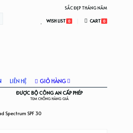
SẮC ĐẸP THÁNG NĂM
WISH LIST
CART
0
0
N
LIÊN HỆ
GIỎ HÀNG
ĐƯỢC BỘ CÔNG AN CẤP PHÉP
TEM CHỐNG HÀNG GIẢ
ad Spectrum SPF 30