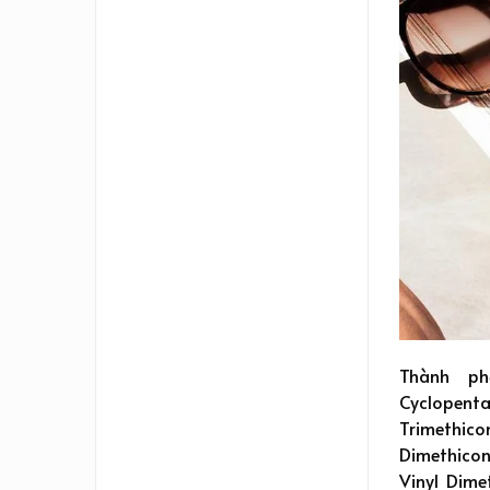
Thành ph
Cyclopent
Trimethicon
Dimethicon
Vinyl Dime