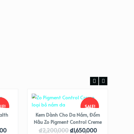
LE!
SALE!
alth
Kem Dành Cho Da Nám, Đốm
Nâu Zo Pigment Control Creme
Kem
O
000
₫
2,200,000
₫
1,650,000