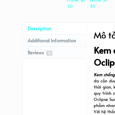
Description
Mô t
Additional Information
Kem 
Reviews
0
Oclip
Kem chống 
da cần đượ
thời gian,
quy trình 
Oclipse Su
phẩm nhanh
Với hệ thố