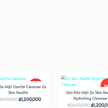
SALE!
SA
ửa Mặt Gentle Cleanser Zo
Skin Health
Sữa Rửa Mặt Zo Skin He
Hydrating Cleanser
,600,000
₫
1,200,000
₫
1,600,000
₫
1,200,