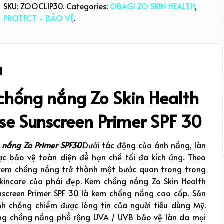
SKU:
ZOOCLIP30
.
Categories:
OBAGI ZO SKIN HEALTH
,
PROTECT - BẢO VỆ
.
ả
chống nắng Zo Skin Health
se Sunscreen Primer SPF 30
nắng Zo Primer SPF30
.Dưới tác động của ánh nắng, làn
c bảo vệ toàn diện để hạn chế tối đa kích ứng. Theo
 kem chống nắng trở thành một bước quan trong trong
skincare của phái đẹp. Kem chống nắng Zo Skin Health
nscreen Primer SPF 30 là kem chống nắng cao cấp. Sản
 chóng chiếm được lòng tin của người tiêu dùng Mỹ.
ng chống nắng phổ rộng UVA / UVB bảo vệ làn da mọi