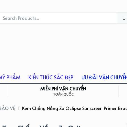
MỸ PHẨM
KIẾN THỨC SẮC ĐẸP
ƯU ĐÃI VẬN CHUYỂ
MIỄN PHÍ VẬN CHUYỂN
TOÀN QUỐC
 BẢO VỆ
Kem Chống Nắng Zo Oclipse Sunscreen Primer Bro