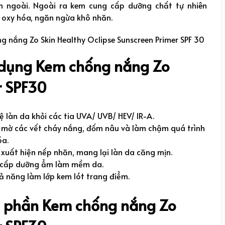
n ngoài. Ngoài ra kem cung cấp dưỡng chất tự nhiên
 oxy hóa, ngăn ngừa khô nhăn.
dụng Kem chống nắng Zo
r SPF30
ệ làn da khỏi các tia UVA/ UVB/ HEV/ IR-A.
mờ các vết cháy nắng, đốm nâu và làm chậm quá trình
óa.
xuất hiện nếp nhăn, mang lại làn da căng mịn.
 cấp dưỡng ẩm làm mềm da.
ả năng làm lớp kem lót trang điểm.
 phần Kem chống nắng Zo