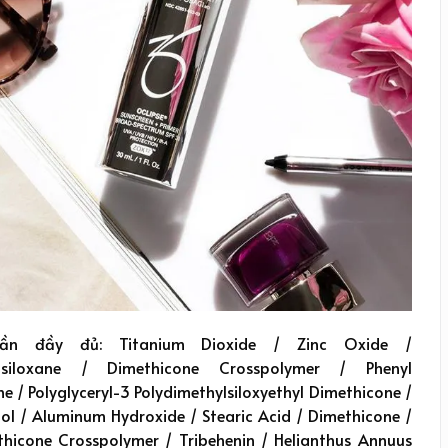
ần đầy đủ: Titanium Dioxide / Zinc Oxide /
asiloxane / Dimethicone Crosspolymer / Phenyl
e / Polyglyceryl-3 Polydimethylsiloxyethyl Dimethicone /
ol / Aluminum Hydroxide / Stearic Acid / Dimethicone /
thicone Crosspolymer / Tribehenin / Helianthus Annuus