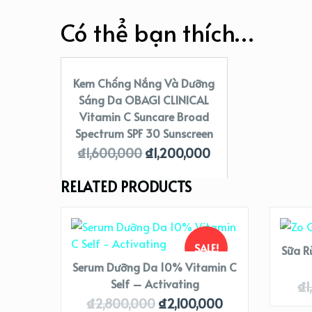
Có thể bạn thích…
Kem Chống Nắng Và Dưỡng
SALE!
Sáng Da OBAGI CLINICAL
Vitamin C Suncare Broad
Spectrum SPF 30 Sunscreen
₫
1,600,000
₫
1,200,000
RELATED PRODUCTS
E!
SALE!
Sữa R
ower
Serum Dưỡng Da 10% Vitamin C
Self – Activating
₫
1
000
₫
2,800,000
₫
2,100,000