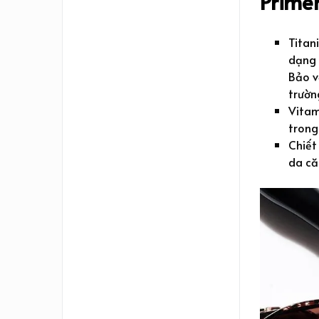
Prime
Titan
dạng 
Bảo v
trườn
Vitam
trong
Chiết
da că