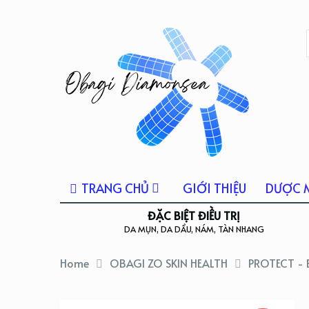
TRANG CHỦ
GIỚI THIỆU
DƯỢC 
ĐẶC BIỆT ĐIỀU TRỊ
DA MỤN, DA DẦU, NÁM, TÀN NHANG
Home
OBAGI ZO SKIN HEALTH
PROTECT -