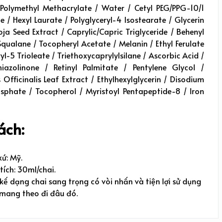
 Polymethyl Methacrylate / Water / Cetyl PEG/PPG-10/1
 / Hexyl Laurate / Polyglyceryl-4 Isostearate / Glycerin
oja Seed Extract / Caprylic/Capric Triglyceride / Behenyl
qualane / Tocopheryl Acetate / Melanin / Ethyl Ferulate
ryl-5 Trioleate / Triethoxycaprylylsilane / Ascorbic Acid /
hiazolinone / Retinyl Palmitate / Pentylene Glycol /
Officinalis Leaf Extract / Ethylhexylglycerin / Disodium
osphate / Tocopherol / Myristoyl Pentapeptide-8 / Iron
ách:
xứ: Mỹ.
tích: 30ml/chai.
 kế dạng chai sang trọng có vòi nhấn và tiện lợi sử dụng
mang theo đi đâu đó.