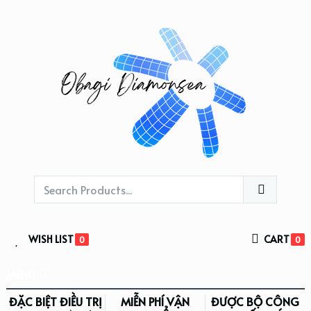
WISH LIST
CART
0
0
MENU
ĐẶC BIỆT ĐIỀU TRỊ
MIỄN PHÍ VẬN
ĐƯỢC BỘ CÔNG