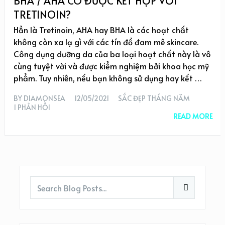
BHA / AHA CÓ ĐƯỢC KẾT HỢP VỚI
TRETINOIN?
Hẳn là Tretinoin, AHA hay BHA là các hoạt chất
không còn xa lạ gì với các tín đồ đam mê skincare.
Công dụng dưỡng da của ba loại hoạt chất này là vô
cùng tuyệt vời và được kiểm nghiệm bởi khoa học mỹ
phẩm. Tuy nhiên, nếu bạn không sử dụng hay kết …
BY
DIAMONSEA
12/05/2021
SẮC ĐẸP THÁNG NĂM
1 PHẢN HỒI
READ MORE