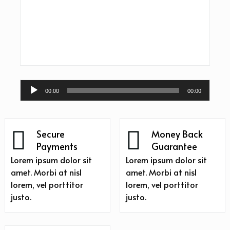
Trình
00:00
00:00
chơi
Audio
Secure
Money Back
Payments
Guarantee
Lorem ipsum dolor sit
Lorem ipsum dolor sit
amet. Morbi at nisl
amet. Morbi at nisl
lorem, vel porttitor
lorem, vel porttitor
justo.
justo.