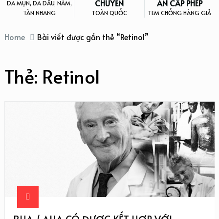
CHUYỂN
AN CẤP PHÉP
DA MỤN, DA DẦU, NÁM,
TÀN NHANG
TOÀN QUỐC
TEM CHỐNG HÀNG GIẢ
Home
Bài viết được gắn thẻ “Retinol”
Thẻ:
Retinol