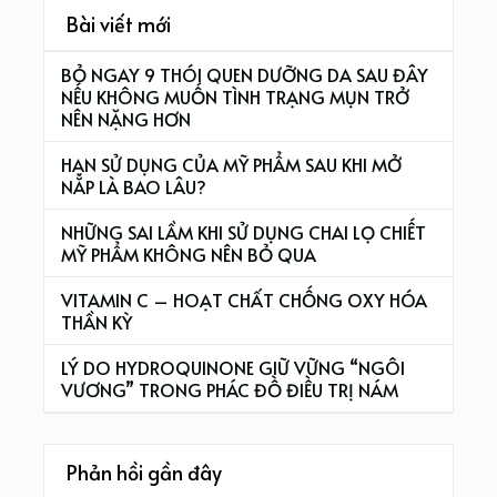
Bài viết mới
BỎ NGAY 9 THÓI QUEN DƯỠNG DA SAU ĐÂY
NẾU KHÔNG MUỐN TÌNH TRẠNG MỤN TRỞ
NÊN NẶNG HƠN
HẠN SỬ DỤNG CỦA MỸ PHẨM SAU KHI MỞ
NẮP LÀ BAO LÂU?
NHỮNG SAI LẦM KHI SỬ DỤNG CHAI LỌ CHIẾT
MỸ PHẨM KHÔNG NÊN BỎ QUA
VITAMIN C – HOẠT CHẤT CHỐNG OXY HÓA
THẦN KỲ
LÝ DO HYDROQUINONE GIỮ VỮNG “NGÔI
VƯƠNG” TRONG PHÁC ĐỒ ĐIỀU TRỊ NÁM
Phản hồi gần đây