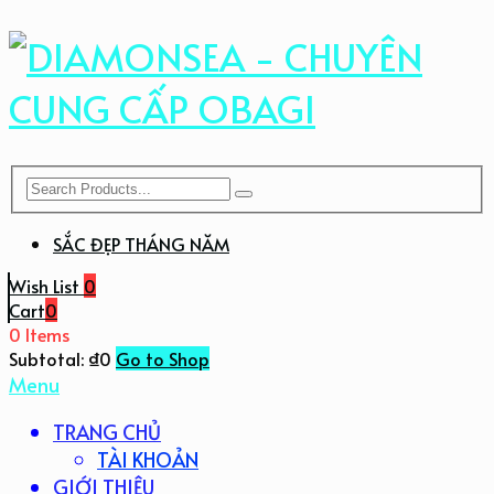
SẮC ĐẸP THÁNG NĂM
Wish List
0
Cart
0
0 Items
Subtotal:
₫
0
Go to Shop
Menu
TRANG CHỦ
TÀI KHOẢN
GIỚI THIỆU