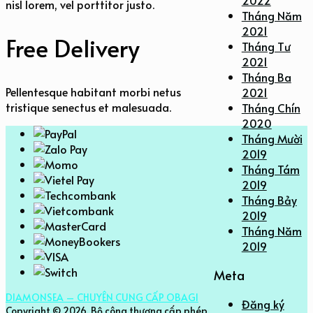
nisl lorem, vel porttitor justo.
Tháng Năm
2021
Free Delivery
Tháng Tư
2021
Tháng Ba
Pellentesque habitant morbi netus
2021
tristique senectus et malesuada.
Tháng Chín
2020
Tháng Mười
2019
Tháng Tám
2019
Tháng Bảy
2019
Tháng Năm
2019
Meta
DIAMONSEA – CHUYÊN CUNG CẤP OBAGI
Đăng ký
Copyright © 2026.
Bộ công thương cấp phép