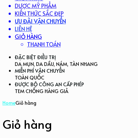
DƯỢC MỸ PHẨM
KIẾN THỨC SẮC ĐẸP
ƯU ĐÃI VẬN CHUYỂN
LIÊN HỆ
GIỎ HÀNG
THANH TOÁN
ĐẶC BIỆT ĐIỀU TRỊ
DA MỤN, DA DẦU, NÁM, TÀN NHANG
MIỄN PHÍ VẬN CHUYỂN
TOÀN QUỐC
ĐƯỢC BỘ CÔNG AN CẤP PHÉP
TEM CHỐNG HÀNG GIẢ
Home
Giỏ hàng
Giỏ hàng